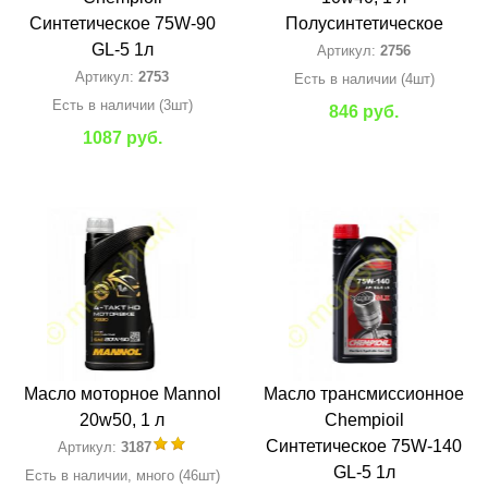
Синтетическое 75W-90
Полусинтетическое
GL-5 1л
Артикул:
2756
Артикул:
2753
Есть в наличии (4шт)
Есть в наличии (3шт)
846 руб.
1087 руб.
Масло моторное Mannol
Масло трансмиссионное
20w50, 1 л
Chempioil
Синтетическое 75W-140
Артикул:
3187
GL-5 1л
Есть в наличии, много (46шт)