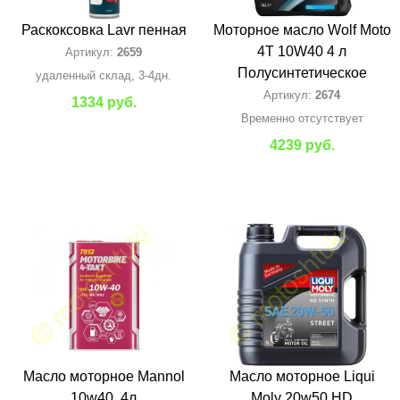
Раскоксовка Lavr пенная
Моторное масло Wolf Moto
4T 10W40 4 л
Артикул:
2659
Полусинтетическое
удаленный склад, 3-4дн.
Артикул:
2674
1334 руб.
Временно отсутствует
4239 руб.
Масло моторное Mannol
Масло моторное Liqui
10w40, 4л
Moly 20w50 HD